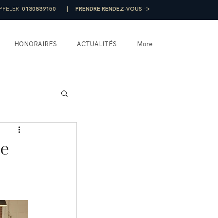
PPELER
0130839150
|
PRENDRE RENDEZ-VOUS →
HONORAIRES
ACTUALITÉS
More
de