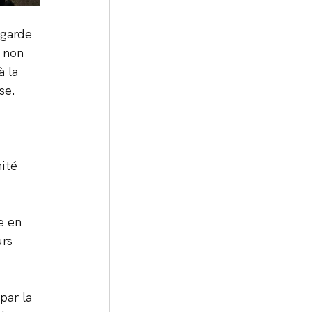
egarde 
 non 
 la 
se. 
ité 
e en 
rs 
par la 