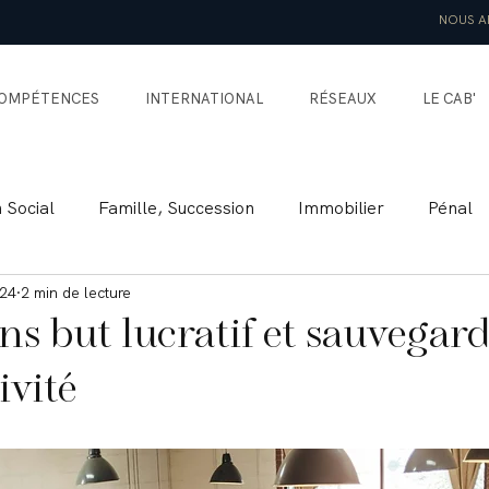
NOUS A
OMPÉTENCES
INTERNATIONAL
RÉSEAUX
LE CAB'
n Social
Famille, Succession
Immobilier
Pénal
024
2 min de lecture
national Privé
Assurance
Préjudice Corporel
ns but lucratif et sauvegar
ivité