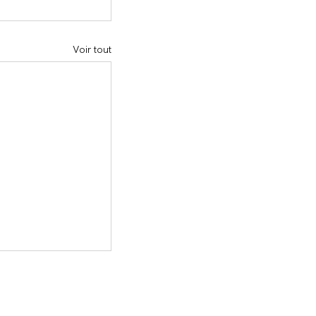
Voir tout
iés
À propos