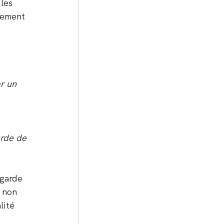
les 
iement 
r un 
arde de 
garde 
 non 
lité 