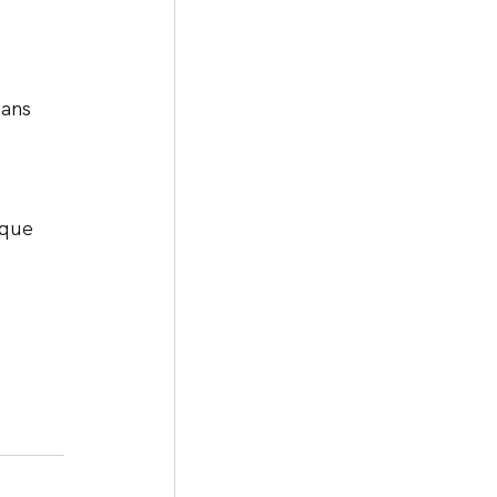
sans 
.
 que 