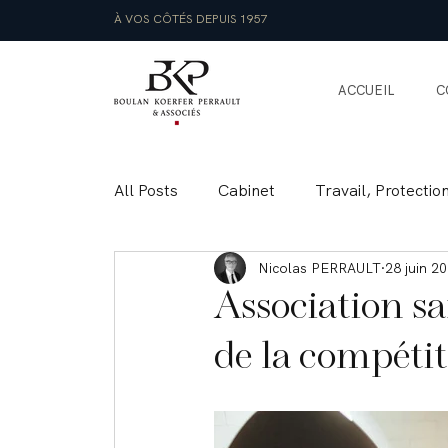
À VOS CÔTÉS DEPUIS 1957
ACCUEIL
C
All Posts
Cabinet
Travail, Protectio
Nicolas PERRAULT
28 juin 2
Commercial, Corporate
Droit Inter
Association sa
de la compétit