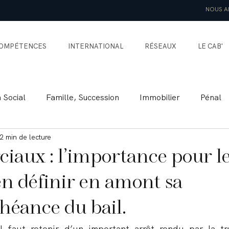
NOUS A
OMPÉTENCES
INTERNATIONAL
RÉSEAUX
LE CAB'
n Social
Famille, Succession
Immobilier
Pénal
2 min de lecture
national Privé
Assurance
Préjudice Corporel
aux : l’importance pour l
en définir en amont sa
chéance du bail.
l faut retenir d’un important arrêt rendu par la tro