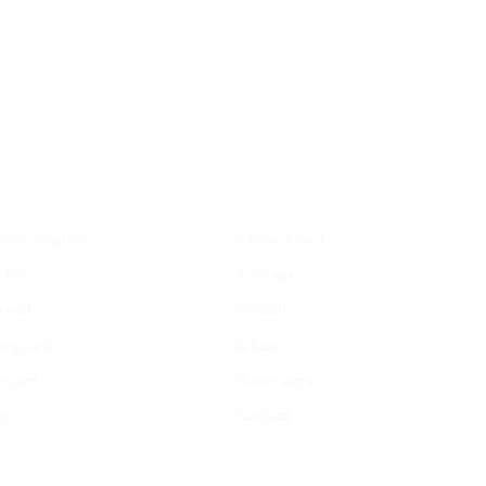
iés
À propos
erfer Boulan
> International
rfer
> Réseaux
rault
> Actualités
ingeard
> Articles
rouard
> Honoraires
in
> Contact