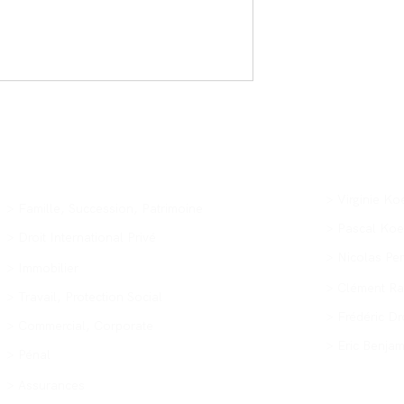
Assoc
Expertises
> Virginie Ko
> Famille, Succession, Patrimoine
> Pascal Koe
> Droit International Privé
Baux commerciaux : n’oubliez
> Nicolas Per
>
Immobilier
pas la valeur locative à la baisse
> Clément Ra
> Travail, Protection Social
!
> Frédéric D
> Commercial, Corporate
> Eric Benjam
> Pénal
> Assurances