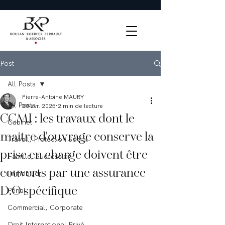
Post
All Posts
Pierre-Antoine MAURY
All Posts
30 avr. 2025
2 min de lecture
CCMI : les travaux dont le
Cabinet
maitre d'ouvrage conserve la
Travail, Protection Social
prise en charge doivent être
Famille, Succession
couverts par une assurance
Immobilier
D.O spécifique
Pénal
Commercial, Corporate
Droit International Privé