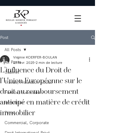
Post
All Posts
Virginie KOERFER-BOULAN
All Posts
27 févr. 2025
2 min de lecture
L’influence du Droit de
Cabinet
l’Union Européenne sur le
Travail, Protection Social
droit au remboursement
Famille, Succession
anticipé en matière de crédit
Immobilier
immobilier
Pénal
Commercial, Corporate
Droit International Privé