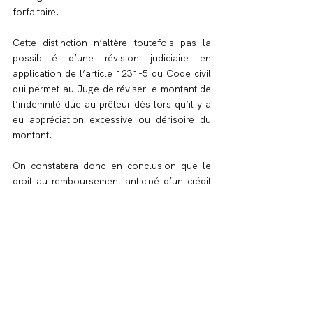
forfaitaire.
Cette distinction n’altère toutefois pas la 
possibilité d’une révision judiciaire en 
application de l’article 1231-5 du Code civil 
qui permet au Juge de réviser le montant de 
l’indemnité due au prêteur dès lors qu’il y a 
eu appréciation excessive ou dérisoire du 
montant.
On constatera donc en conclusion que le 
droit au remboursement anticipé d’un crédit 
immobilier est encadré tant au niveau 
national qu’au niveau européen.
Virginie KOERFER BOULAN
Avocat associé
Commercial, Corporate