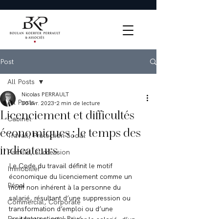
Post
All Posts
Nicolas PERRAULT
All Posts
30 avr. 2023
2 min de lecture
Licenciement et difficultés
Cabinet
économiques : le temps des
Travail, Protection Social
indicateurs
Famille, Succession
Le Code du travail définit le motif 
Immobilier
économique du licenciement comme un 
Pénal
motif non inhérent à la personne du 
salarié, résultant d’une suppression ou 
Commercial, Corporate
transformation d’emploi ou d’une 
Droit International Privé