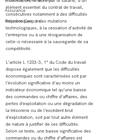
modification, refusée par le salarié, d’un 
élément essentiel du contrat de travail, 
Assurance
consécutives notamment à des difficultés 
Préjudice Corporel
économiques, à des mutations 
technologiques, à la cessation d’activité de 
l’entreprise ou à une réorganisation de 
celle-ci nécessaire à la sauvegarde de sa 
compétitivité.
L’article L 1233-3, 1° du Code du travail 
dispose également que les difficultés 
économiques sont caractérisées soit par 
l’évolution significative d’au moins un 
indicateur économique tel qu’une baisse 
des commandes ou chiffre d’affaires, des 
pertes d’exploitation ou une dégradation de 
la trésorerie ou de l’excédent brut 
d’exploitation, soit par tout autre élément 
de nature à justifier de ces difficultés.
Selon ce texte, une baisse significative des 
commandes ou du chiffre d’affaires est 