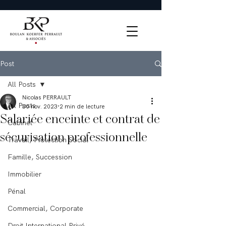
Post
All Posts
Nicolas PERRAULT
All Posts
30 nov. 2023
2 min de lecture
Salariée enceinte et contrat de
Cabinet
sécurisation professionnelle
Travail, Protection Social
Famille, Succession
Immobilier
Pénal
Commercial, Corporate
Droit International Privé