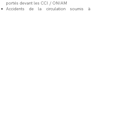
portés devant les CCI / ONIAM
Accidents de la circulation soumis à
l’application de la loi Badinter
Accidents du travail / maladies
professionnelles
Plus largement pour toute demande
indemnitaire fondée sur la responsabilité
d’un tiers, que ce soit d’un point de vue
civil ou pénal
Dans l’ensemble des domaines précités, le
Cabinet est également rompu aux
spécificités de la liquidation du préjudice
corporel en ce compris les mécanismes
subrogatoires spécifiques notamment des
assureurs et des organismes de Sécurité
Sociale, les barèmes indemnitaires ou
tables de capitalisation.
Expertises
> Famille, Succession, Patrimoine