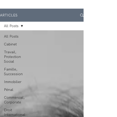
ARTICLES
All Posts
All Posts
Cabinet
Travail,
Protection
Social
Famille,
Succession
Immobilier
Pénal
Commercial,
Corporate
Droit
International