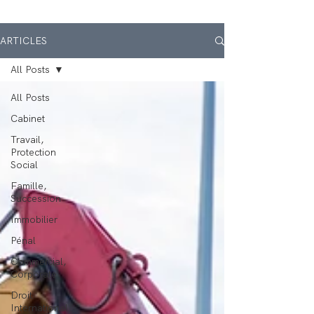
ARTICLES
All Posts
All Posts
Cabinet
Travail,
Protection
Social
Famille,
Succession
Immobilier
Pénal
Commercial,
Corporate
Droit
International