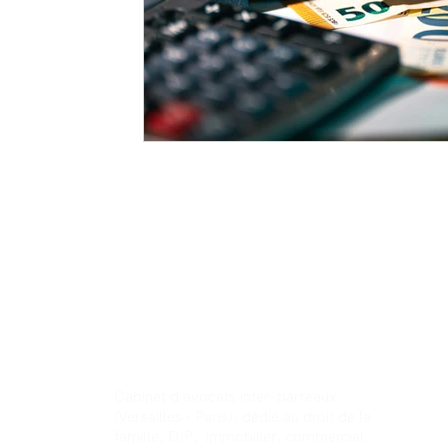
BKP Avocats
Cabinet d’avocats inter-barreaux
(Versailles - Paris), dédié au droit de la
famille, DIP, immobilier, commercial,