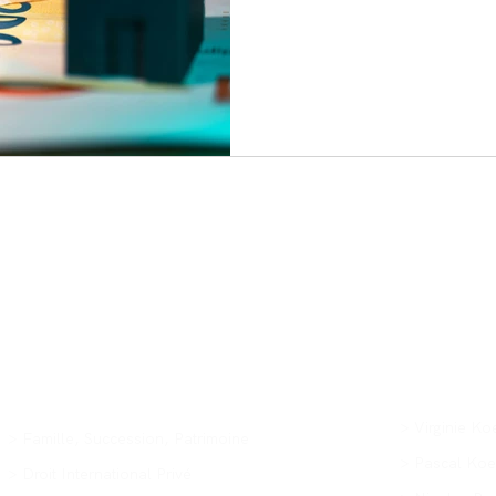
Assoc
Expertises
> Virginie Ko
> Famille, Succession, Patrimoine
> Pascal Koe
> Droit International Privé