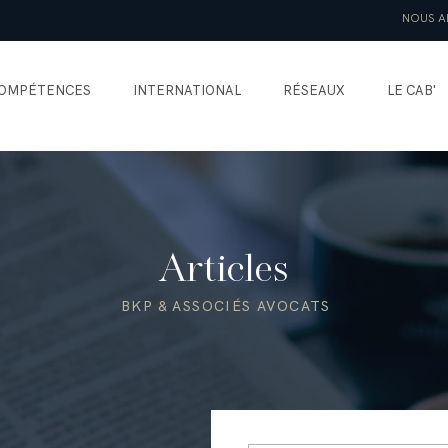
NOUS A
OMPÉTENCES
INTERNATIONAL
RÉSEAUX
LE CAB'
Articles
BKP & ASSOCIÉS AVOCATS