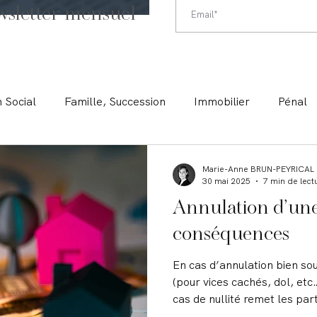
wsletter mensuel
n Social
Famille, Succession
Immobilier
Pénal
Préjudice Corporel
Marie-Anne BRUN-PEYRICAL
30 mai 2025
7 min de lect
Annulation d’une
conséquences
En cas d’annulation bien sou
(pour vices cachés, dol, etc…
cas de nullité remet les par
acquéreur, dans la même sit