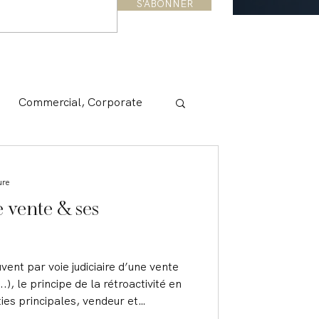
S'ABONNER
Commercial, Corporate
ure
 vente & ses
vent par voie judiciaire d’une vente
.), le principe de la rétroactivité en
ties principales, vendeur et
uation existante avant la vente.