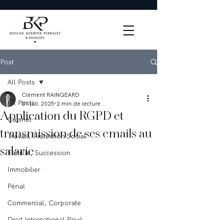
Post
All Posts
Clément RAINGEARD
All Posts
31 juil. 2025
2 min de lecture
Application du RGPD et
Cabinet
transmission de ses emails au
Travail, Protection Social
salarie
Famille, Succession
Immobilier
Pénal
Commercial, Corporate
Droit International Privé