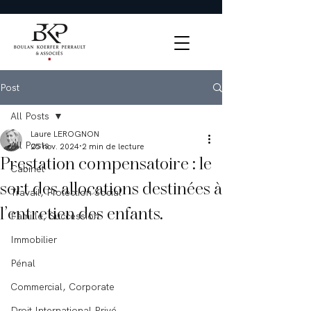
Post
All Posts
Laure LEROGNON
All Posts
25 nov. 2024
2 min de lecture
Prestation compensatoire : le
Cabinet
sort des allocations destinées à
Travail, Protection Social
l’entretien des enfants.
Famille, Succession
Immobilier
Pénal
Commercial, Corporate
Droit International Privé