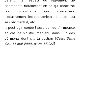
garantir le respect du règlement de 
copropriété notamment en ce qui concerne 
les dispositions qui concernent 
exclusivement les copropriétaires de son ou 
ses bâtiment(s), etc..
Il peut agir contre l’assureur de l’immeuble 
en cas de sinistre intervenu dans l’un des 
bâtiments dont il a la gestion [
Cass. 3ème 
Civ. 11 mai 2000, n°98-17.268
].
# En revanche, il ne peut agir en justice 
pour la défense des intérêts relevant de 
l’ensemble de la copropriété [
Cass. 3ème 
Civ. 14 décembre 1982 n°81-13.737
].
Le syndicat secondaire ne peut non plus 
porter atteinte aux droits des autres 
copropriétaires 
[Cass. 3ème Civ.30 juin 
1992 n°90-17.436].
# La personnalité juridique d’un syndicat 
secondaire est acquise est opposable aux 
tiers de sa constitution jusqu’à sa 
suppression même s’il a été créé en 