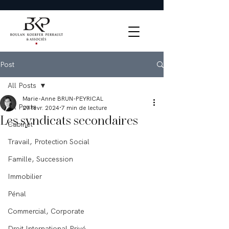
Post
All Posts
Marie-Anne BRUN-PEYRICAL
All Posts
29 févr. 2024
7 min de lecture
Les syndicats secondaires
Cabinet
Travail, Protection Social
Famille, Succession
Immobilier
Pénal
Commercial, Corporate
Droit International Privé