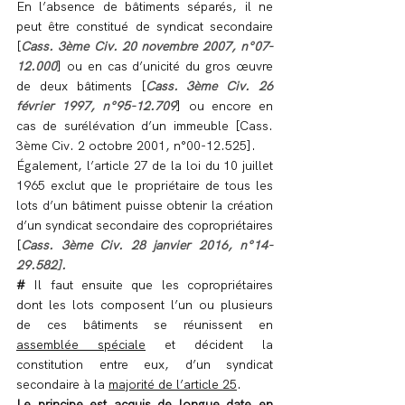
En l’absence de bâtiments séparés, il ne 
peut être constitué de syndicat secondaire 
[
Cass. 3ème Civ. 20 novembre 2007, n°07-
12.000
] ou en cas d’unicité du gros œuvre 
de deux bâtiments [
Cass. 3ème Civ. 26 
février 1997, n°95-12.709
] ou encore en 
cas de surélévation d’un immeuble [Cass. 
3ème Civ. 2 octobre 2001, n°00-12.525].
Également, l’article 27 de la loi du 10 juillet 
1965 exclut que le propriétaire de tous les 
lots d’un bâtiment puisse obtenir la création 
d’un syndicat secondaire des copropriétaires 
[
Cass. 3ème Civ. 28 janvier 2016, n°14-
29.582].
# 
Il faut ensuite que les copropriétaires 
dont les lots composent l’un ou plusieurs 
de ces bâtiments se réunissent en 
assemblée spéciale
 et décident la 
constitution entre eux, d’un syndicat 
secondaire à la 
majorité de l’article 25
.
Le principe est acquis de longue date en 