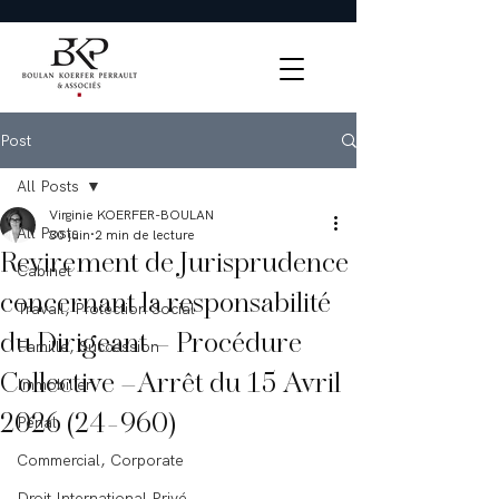
Post
All Posts
Virginie KOERFER-BOULAN
All Posts
30 juin
2 min de lecture
Revirement de Jurisprudence
Cabinet
concernant la responsabilité
Travail, Protection Social
du Dirigeant – Procédure
Famille, Succession
Collective –Arrêt du 15 Avril
Immobilier
2026 (24-960)
Pénal
Commercial, Corporate
Droit International Privé