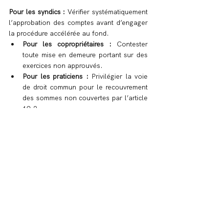
Pour les syndics : 
Vérifier systématiquement 
l’approbation des comptes avant d’engager 
la procédure accélérée au fond.
Pour les copropriétaires : 
Contester 
toute mise en demeure portant sur des 
exercices non approuvés.
Pour les praticiens : 
Privilégier la voie 
de droit commun pour le recouvrement 
des sommes non couvertes par l’article 
19-2.
Cass. 3e civ., 20 nov. 2025, n° 23-23.315
Linda LAHLEH
Avocat Collaborateur
Immobilier