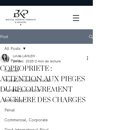
Post
All Posts
Linda LAHLEH
All Posts
24 déc. 2025
2 min de lecture
COPROPRIETE :
Cabinet
ATTENTION AUX PIEGES
Travail, Protection Social
DU RECOUVREMENT
Famille, Succession
ACCELERE DES CHARGES
Immobilier
Pénal
Commercial, Corporate
Droit International Privé