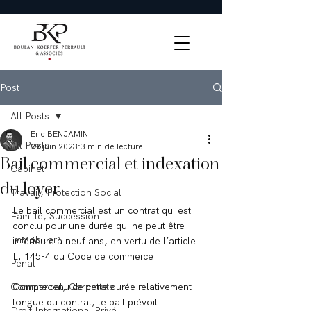
Post
All Posts
Eric BENJAMIN
All Posts
29 juin 2023
3 min de lecture
Bail commercial et indexation
Cabinet
du loyer
Travail, Protection Social
Le bail commercial est un contrat qui est 
Famille, Succession
conclu pour une durée qui ne peut être 
Immobilier
inférieure à neuf ans, en vertu de l’article 
L. 145-4 du Code de commerce.
Pénal
Commercial, Corporate
Compte tenu de cette durée relativement 
longue du contrat, le bail prévoit 
Droit International Privé