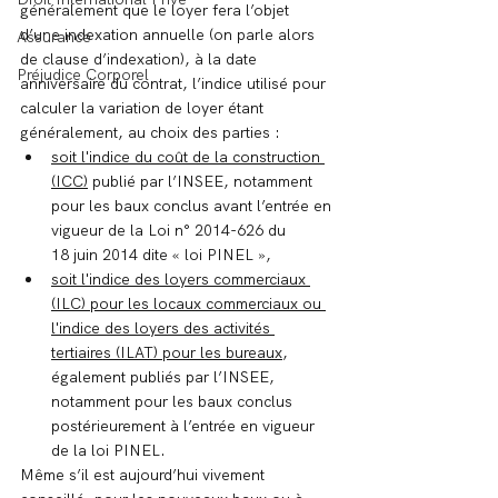
généralement que le loyer fera l’objet 
d’une indexation annuelle
(on parle alors 
Assurance
de clause d’indexation), à la date 
Préjudice Corporel
anniversaire du contrat, l’indice utilisé pour 
calculer la variation de loyer étant 
généralement, au choix des parties :
soit l'indice du coût de la construction 
(ICC)
 publié par l’INSEE, notamment 
pour les baux conclus avant l’entrée en 
vigueur de la Loi n° 2014-626 du 
18 juin 2014 dite « loi PINEL »,
soit l'indice des loyers commerciaux 
(ILC) pour les locaux commerciaux ou 
l'indice des loyers des activités 
tertiaires (ILAT) pour les bureaux
, 
également publiés par l’INSEE, 
notamment pour les baux conclus 
postérieurement à l’entrée en vigueur 
de la loi PINEL.
Même s’il est aujourd’hui vivement 