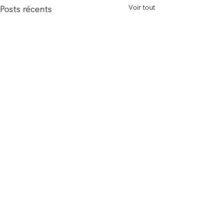
Voir tout
Posts récents
Expertises
> Famille, Succession, Patrimoine
> Droit International Privé
>
Immobilier