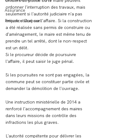
officiers de police ou le maire peuvent 
ordonner l'interruption des travaux, mais 
Assurance
seulement si l'autorité judiciaire n'a pas 
Préjudice Corporel
encore statué sur l'affaire. Si la construction 
a été réalisée sans permis de construire ou 
d'aménagement, le maire est même tenu de 
prendre un tel arrêté, dont le non-respect 
est un délit.
Si le procureur décide de poursuivre 
l'affaire, il peut saisir le juge pénal.
Si les poursuites ne sont pas engagées, la 
commune peut se constituer partie civile et 
demander la démolition de l'ouvrage.
Une instruction ministérielle de 2014 a 
renforcé l'accompagnement des maires 
dans leurs missions de contrôle des 
infractions les plus graves.
L'autorité compétente pour délivrer les 