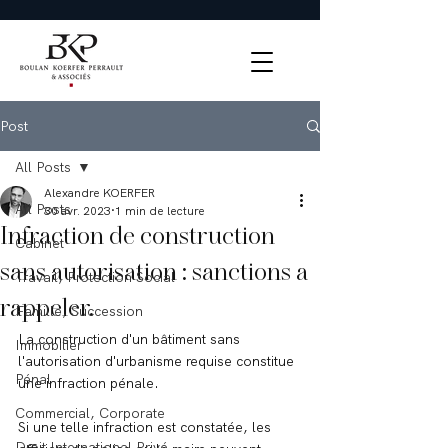
Post
All Posts
Alexandre KOERFER
All Posts
30 avr. 2023
1 min de lecture
Infraction de construction
Cabinet
sans autorisation : sanctions a
Travail, Protection Social
rappeler.
Famille, Succession
La construction d'un bâtiment sans 
Immobilier
l'autorisation d'urbanisme requise constitue 
Pénal
une infraction pénale.
Commercial, Corporate
Si une telle infraction est constatée, les 
Droit International Privé